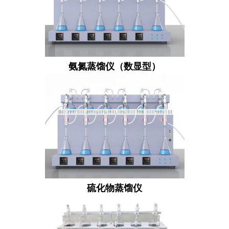
氨氮蒸馏仪（数显型）
硫化物蒸馏仪